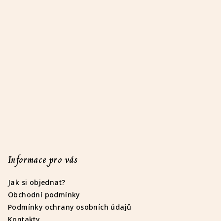
á
p
a
t
í
Informace pro vás
Jak si objednat?
Obchodní podmínky
Podmínky ochrany osobních údajů
Kontakty