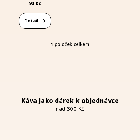
d
90 Kč
u
k
Detail
t
ů
1
položek celkem
O
v
l
á
d
a
c
í
Káva jako dárek k objednávce
p
nad 300 Kč
r
v
k
y