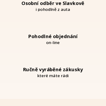
v
Osobní odběr ve Slavkově
ý
i pohodlně z auta
p
i
s
u
Pohodlné objednání
on-line
Ručně vyráběné zákusky
které máte rádi
Z