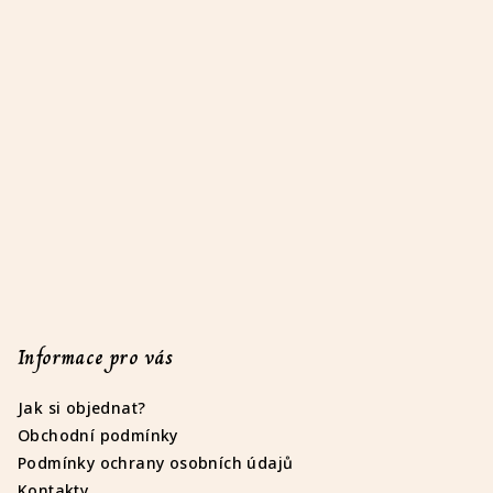
á
p
a
t
í
Informace pro vás
Jak si objednat?
Obchodní podmínky
Podmínky ochrany osobních údajů
Kontakty