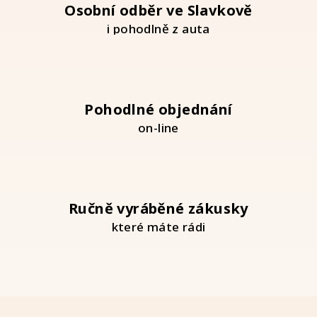
v
Osobní odběr ve Slavkově
ý
i pohodlně z auta
p
i
s
u
Pohodlné objednání
on-line
Ručně vyráběné zákusky
které máte rádi
Z