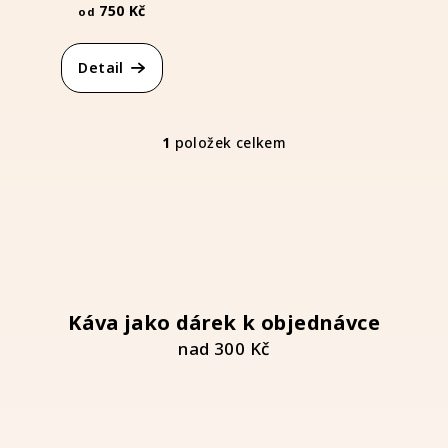
d
750 Kč
od
u
k
Detail
t
ů
1
položek celkem
O
v
l
á
d
a
c
í
Káva jako dárek k objednávce
p
nad 300 Kč
r
v
k
y